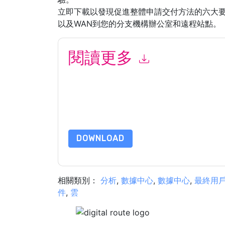
立即下載以發現促進整體申請交付方法的六大
以及WAN到您的分支機構辦公室和遠程站點。
閱讀更多
提交此表格即表示您同意
Citrix
聯繫你 營銷相關
網站和 通信受其隱私聲明的約束。
請求此資源即表示您同意我們的使用條款。所有數
的問題，請發郵件 dataprotection@techpublishh
DOWNLOAD
相關類別：
分析
,
數據中心
,
數據中心
,
最終用
件
,
雲