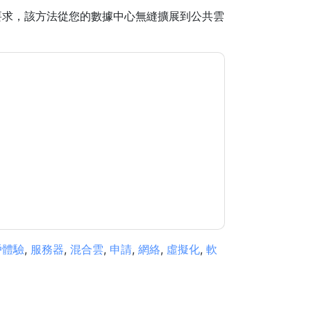
要求，該方法從您的數據中心無縫擴展到公共雲
的電子郵件或電話。您可以隨時取消訂閱。
Citrix
據是 受我們的保護
隱私聲明
. 如果您有任何進一步
ub.com
戶體驗
,
服務器
,
混合雲
,
申請
,
網絡
,
虛擬化
,
軟