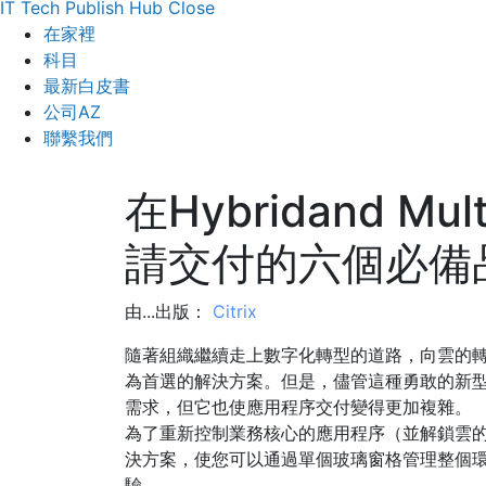
IT Tech Publish Hub
Close
在家裡
科目
最新白皮書
公司AZ
聯繫我們
在Hybridand Mu
請交付的六個必備
由...出版：
Citrix
隨著組織繼續走上數字化轉型的道路，向雲的
為首選的解決方案。但是，儘管這種勇敢的新
需求，但它也使應用程序交付變得更加複雜。
為了重新控制業務核心的應用程序（並解鎖雲
決方案，使您可以通過單個玻璃窗格管理整個
驗。