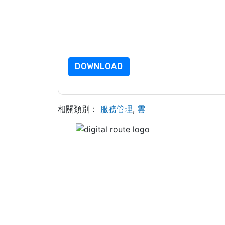
提交此表格即表示您同意
NetSuite
聯繫你 營銷相
NetSuite
網站和 通信受其隱私聲明的約束。
請求此資源即表示您同意我們的使用條款。所有數
的問題，請發郵件 dataprotection@techpublishh
DOWNLOAD
相關類別：
服務管理
,
雲