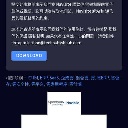
提交此表格即表示您同意
Navisite
聯繫你 營銷相關的電子
郵件或電話。您可以隨時取消訂閱。
Navisite
網站和 通信
受其隱私聲明的約束。
請求此資源即表示您同意我們的使用條款。所有數據是 受我
們的保護
隱私聲明
. 如果您有任何進一步的問題，請發郵件
dataprotection@techpublishhub.com
DOWNLOAD
相關類別：
CRM
,
ERP
,
SaaS
,
企業雲
,
混合雲
,
雲
,
雲ERP
,
雲儲
存
,
雲安全性
,
雲平台
,
雲應用程序
,
雲計算