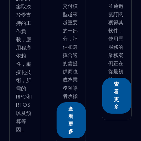
交付模
並通過
案取決
型越來
雲訂閱
於受支
越重要
獲得其
持的工
的一部
軟件，
作負
分，評
使用雲
載，應
估和選
服務的
用程序
擇合適
業務案
依賴
的雲提
例正在
性，虛
供商也
從最初
擬化技
成為業
的�...
術，所
查
務領導
需的
看
者承擔
RPO和
更
的�...
RTOS
多
查
以及預
看
算等
更
因...
多