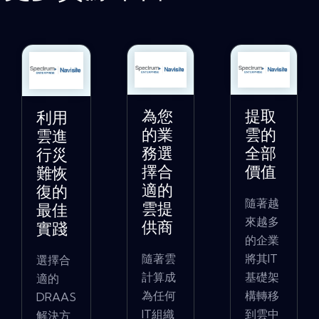
為您
提取
利用
的業
雲的
雲進
務選
全部
行災
擇合
價值
難恢
適的
復的
隨著越
雲提
最佳
來越多
供商
實踐
的企業
隨著雲
將其IT
選擇合
計算成
基礎架
適的
為任何
構轉移
DRAAS
IT組織
到雲中
解決方