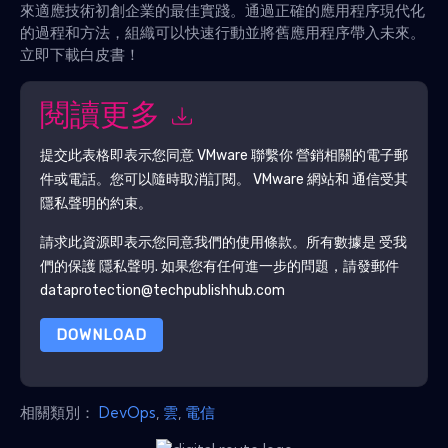
來適應技術初創企業的最佳實踐。通過正確的應用程序現代化
的過程和方法，組織可以快速行動並將舊應用程序帶入未來。
立即下載白皮書！
閱讀更多
提交此表格即表示您同意
VMware
聯繫你 營銷相關的電子郵
件或電話。您可以隨時取消訂閱。
VMware
網站和 通信受其
隱私聲明的約束。
請求此資源即表示您同意我們的使用條款。所有數據是 受我
們的保護
隱私聲明
. 如果您有任何進一步的問題，請發郵件
dataprotection@techpublishhub.com
DOWNLOAD
相關類別：
DevOps
,
雲
,
電信