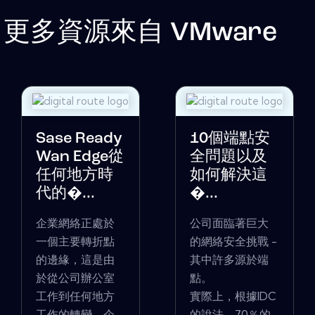
更多資源來自
VMware
Sase Ready
10個端點安
Wan Edge從
全問題以及
任何地方時
如何解決這
代的�...
�...
企業網絡正處於
公司面臨著巨大
一個主要轉折點
的網絡安全挑戰 -
的邊緣，這是由
其中許多源於端
於從公司辦公室
點。
工作到任何地方
實際上，根據IDC
工作的轉變。企
的說法，70％的