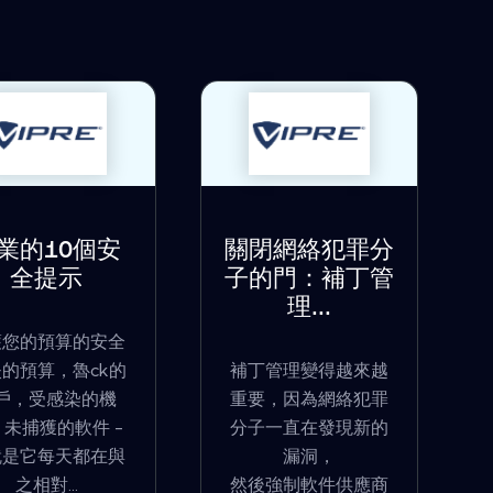
業的10個安
關閉網絡犯罪分
全提示
子的門：補丁管
理...
護您的預算的安全
的預算，魯ck的
補丁管理變得越來越
戶，受感染的機
重要，因為網絡犯罪
，未捕獲的軟件 -
分子一直在發現新的
就是它每天都在與
漏洞，
之相對...
然後強制軟件供應商