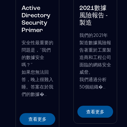
Active
2021數據
Directory
風險報告 -
Security
製造
Primer
我們的2021年
安全性最重要的
製造數據風險報
問題是，“我們
告著重於工業製
的數據安全
造商和工程公司
嗎？”
面臨的網絡安全
如果您無法回
威脅。
答，晚上很難入
我們通過分析
睡。答案在於我
50個組織�...
們的數據�...
查看更多
查看更多