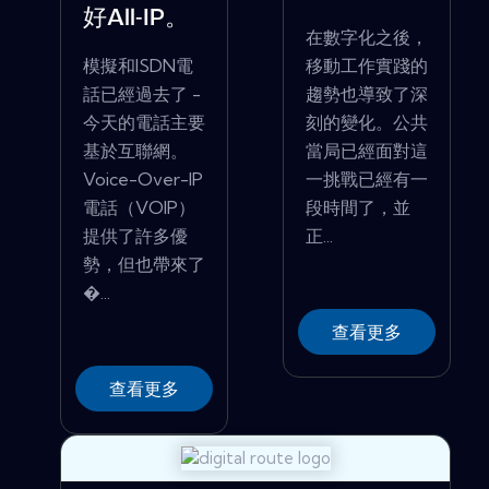
好All-IP。
在數字化之後，
模擬和ISDN電
移動工作實踐的
話已經過去了 -
趨勢也導致了深
今天的電話主要
刻的變化。公共
基於互聯網。
當局已經面對這
Voice-Over-IP
一挑戰已經有一
電話（VOIP）
段時間了，並
提供了許多優
正...
勢，但也帶來了
�...
查看更多
查看更多