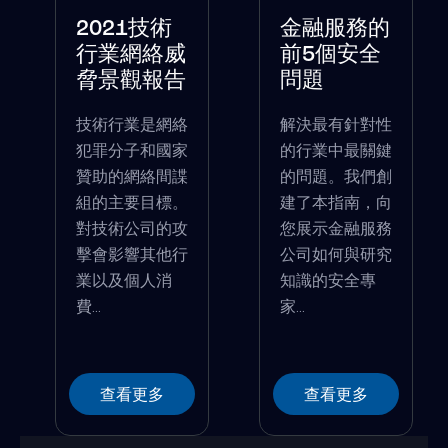
2021技術
金融服務的
行業網絡威
前5個安全
脅景觀報告
問題
技術行業是網絡
解決最有針對性
犯罪分子和國家
的行業中最關鍵
贊助的網絡間諜
的問題。我們創
組的主要目標。
建了本指南，向
對技術公司的攻
您展示金融服務
擊會影響其他行
公司如何與研究
業以及個人消
知識的安全專
費...
家...
查看更多
查看更多