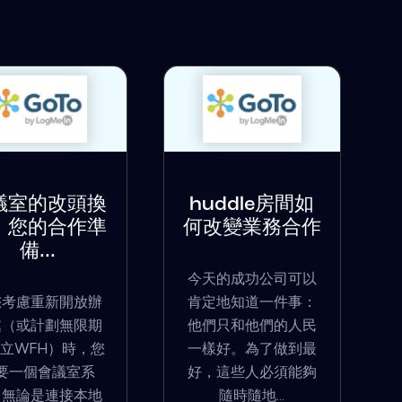
議室的改頭換
huddle房間如
：您的合作準
何改變業務合作
備...
今天的成功公司可以
您考慮重新開放辦
肯定地知道一件事：
處（或計劃無限期
他們只和他們的人民
立WFH）時，您
一樣好。為了做到最
要一個會議室系
好，這些人必須能夠
。無論是連接本地
隨時隨地...