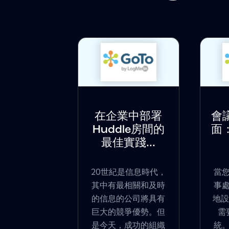
在企業中部署
會
Huddle房間的
面
最佳實踐...
20世紀是信息時代，
當
其中有最相關和及時
事
的信息的公司將具有
地設
巨大的競爭優勢。但
需
是今天，成功的組織
統