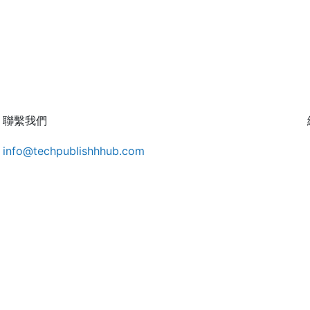
聯繫我們
info@techpublishhhub.com