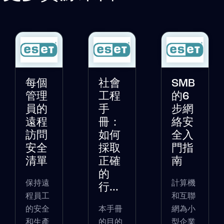
每個
社會
SMB
管理
工程
的6
員的
手
步網
遠程
冊：
絡安
訪問
如何
全入
安全
採取
門指
清單
正確
南
的
保持遠
計算機
行...
程員工
和互聯
的安全
本手冊
網為小
和生產
的目的
型企業