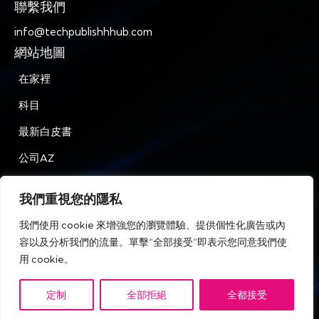
聯繫我們
info@techpublishhhub.com
網站地圖
在家裡
科目
最新白皮書
公司AZ
聯繫我們
我們重視您的隱私
隱私
我們使用 cookie 來增強您的瀏覽體驗、提供個性化廣告或內
條款和條件
容以及分析我們的流量。單擊“全部接受”即表示您同意我們使
用 cookie。
定制
全部拒絕
全都接受
IT Tech Publish Hub © 版權所有。