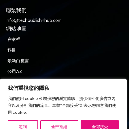
聯繫我們
info@techpublishhhub.com
網站地圖
在家裡
科目
最新白皮書
公司AZ
聯繫我們
我們重視您的隱私
隱私
我們使用 cookie 來增強您的瀏覽體驗、提供個性化廣告或內
條款和條件
容以及分析我們的流量。單擊“全部接受”即表示您同意我們使
用 cookie。
定制
全部拒絕
全都接受