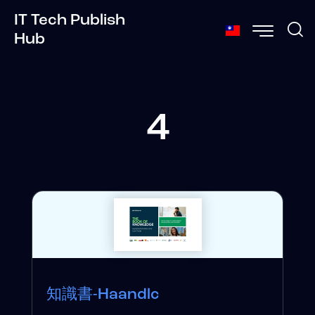
IT Tech Publish
Hub
4
知識書-Haandlc